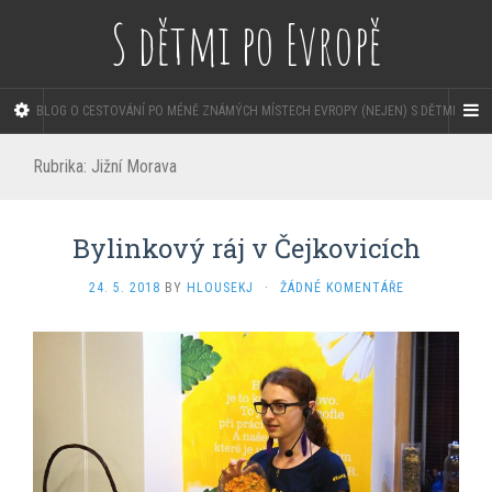
S dětmi po Evropě
BLOG O CESTOVÁNÍ PO MÉNĚ ZNÁMÝCH MÍSTECH EVROPY (NEJEN) S DĚTMI
Rubrika:
Jižní Morava
Bylinkový ráj v Čejkovicích
24. 5. 2018
BY
HLOUSEKJ
·
ŽÁDNÉ KOMENTÁŘE