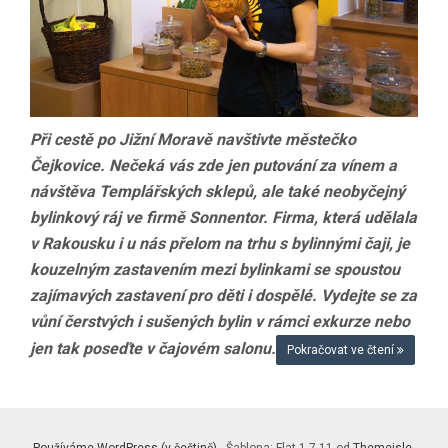
Při cestě po Jižní Moravě navštivte městečko
Čejkovice. Nečeká vás zde jen putování za vínem a
návštěva Templářských sklepů, ale také neobyčejný
bylinkový ráj ve firmě Sonnentor. Firma, která udělala
v Rakousku i u nás přelom na trhu s bylinnými čaji, je
kouzelným zastavením mezi bylinkami se spoustou
zajímavých zastavení pro děti i dospělé. Vydejte se za
vůní čerstvých i sušených bylin v rámci exkurze nebo
jen tak poseďte v čajovém salonu.
Pokračovat ve čtení
Používáme WordPress (v češtině).
. Šablona: Flat 1.7.11 od
Themeisle
.