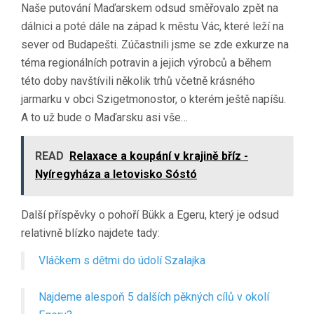
Naše putování Maďarskem odsud směřovalo zpět na
dálnici a poté dále na západ k městu Vác, které leží na
sever od Budapešti. Zúčastnili jsme se zde exkurze na
téma regionálních potravin a jejich výrobců a během
této doby navštívili několik trhů včetně krásného
jarmarku v obci Szigetmonostor, o kterém ještě napíšu.
A to už bude o Maďarsku asi vše…
READ
Relaxace a koupání v krajině bříz -
Nyíregyháza a letovisko Sóstó
Další příspěvky o pohoří Bükk a Egeru, který je odsud
relativně blízko najdete tady:
Vláčkem s dětmi do údolí Szalajka
Najdeme alespoň 5 dalších pěkných cílů v okolí