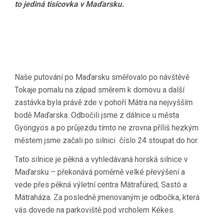
to jediná tisícovka v Maďarsku.
Naše putování po Maďarsku směřovalo po návštěvě
Tokaje pomalu na západ směrem k domovu a další
zastávka byla právě zde v pohoří Mátra na nejvyšším
bodě Maďarska. Odbočili jsme z dálnice u města
Gyöngyös a po průjezdu tímto ne zrovna příliš hezkým
městem jsme začali po silnici číslo 24 stoupat do hor.
Tato silnice je pěkná a vyhledávaná horská silnice v
Maďarsku – překonává poměrně velké převýšení a
vede přes pěkná výletní centra Mátrafüred, Sastó a
Mátraháza. Za posledně jmenovaným je odbočka, která
vás dovede na parkoviště pod vrcholem Kékes.