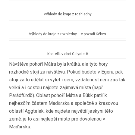
Výhledy do kraje z rozhledny
Výhledy do kraje z rozhledny – v pozadí Kékes
Kostelík v obci Galyatetö
Návštěva pohoří Mátra byla krátká, ale tyto hory
rozhodně stojí za návštěvu. Pokud budete v Egeru, pak
stojí za to udělat si výlet i sem, vzdálenost není zas tak
velká a i cestou najdete zajímavá místa (např.
Parádfürdö). Oblast pohoří Mátra a Bükk patří k
nejhezčím částem Maďarska a společně s krasovou
oblastí Aggtelek, kde najdete největší jeskyni této
země, je to asi nejlepší místo pro dovolenou v
Maďarsku.