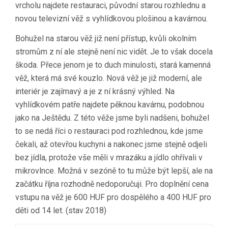
vrcholu najdete restauraci, původní starou rozhlednu a
novou televizní věž s vyhlídkovou plošinou a kavárnou.
Bohužel na starou věž již není přístup, kvůli okolním
stromům z ní ale stejně není nic vidět. Je to však docela
škoda. Přece jenom je to duch minulosti, stará kamenná
věž, která má své kouzlo. Nová věž je již moderní, ale
interiér je zajímavý a je z ní krásný výhled. Na
vyhlídkovém patře najdete pěknou kavárnu, podobnou
jako na Ještědu. Z této věže jsme byli nadšeni, bohužel
to se nedá říci o restauraci pod rozhlednou, kde jsme
čekali, až otevřou kuchyni a nakonec jsme stejně odjeli
bez jídla, protože vše měli v mrazáku a jídlo ohřívali v
mikrovlnce. Možná v sezóně to tu může být lepší, ale na
začátku října rozhodně nedoporučuji. Pro doplnění cena
vstupu na věž je 600 HUF pro dospělého a 400 HUF pro
děti od 14 let. (stav 2018)