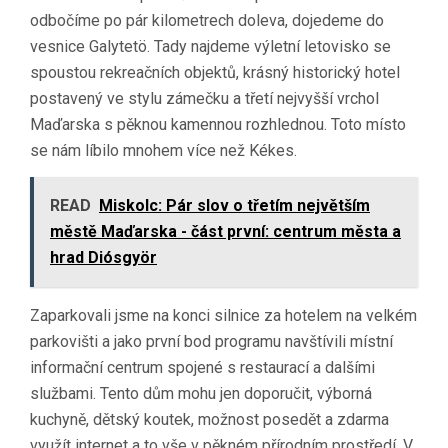
odbočíme po pár kilometrech doleva, dojedeme do
vesnice Galytetö. Tady najdeme výletní letovisko se
spoustou rekreačních objektů, krásný historický hotel
postavený ve stylu zámečku a třetí nejvyšší vrchol
Maďarska s pěknou kamennou rozhlednou. Toto místo
se nám líbilo mnohem více než Kékes.
READ
Miskolc: Pár slov o třetím největším
městě Maďarska - část první: centrum města a
hrad Diósgyör
Zaparkovali jsme na konci silnice za hotelem na velkém
parkovišti a jako první bod programu navštívili místní
informační centrum spojené s restaurací a dalšími
službami. Tento dům mohu jen doporučit, výborná
kuchyně, dětský koutek, možnost posedět a zdarma
využít internet a to vše v pěkném přírodním prostředí. V