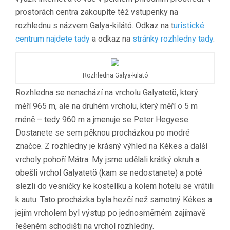
prostorách centra zakoupíte též vstupenky na
rozhlednu s názvem Galya-kilátó. Odkaz na t
uristické
centrum najdete tady
a odkaz na
stránky rozhledny tady
.
Rozhledna Galya-kilató
Rozhledna se nenachází na vrcholu Galyatetö, který
měří 965 m, ale na druhém vrcholu, který měří o 5 m
méně – tedy 960 m a jmenuje se Peter Hegyese.
Dostanete se sem pěknou procházkou po modré
značce. Z rozhledny je krásný výhled na Kékes a další
vrcholy pohoří Mátra. My jsme udělali krátký okruh a
obešli vrchol Galyatetö (kam se nedostanete) a poté
slezli do vesničky ke kostelíku a kolem hotelu se vrátili
k autu. Tato procházka byla hezčí než samotný Kékes a
jejím vrcholem byl výstup po jednosměrném zajímavě
řešeném schodišti na vrchol rozhledny.