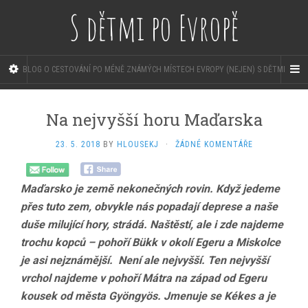
S dětmi po Evropě
BLOG O CESTOVÁNÍ PO MÉNĚ ZNÁMÝCH MÍSTECH EVROPY (NEJEN) S DĚTMI
Na nejvyšší horu Maďarska
23. 5. 2018
BY
HLOUSEKJ
·
ŽÁDNÉ KOMENTÁŘE
Maďarsko je země nekonečných rovin. Když jedeme
přes tuto zem, obvykle nás popadají deprese a naše
duše milující hory, strádá. Naštěstí, ale i zde najdeme
trochu kopců – pohoří Bükk v okolí Egeru a Miskolce
je asi nejznámější. Není ale nejvyšší. Ten nejvyšší
vrchol najdeme v pohoří Mátra na západ od Egeru
kousek od města Gyöngyös. Jmenuje se Kékes a je